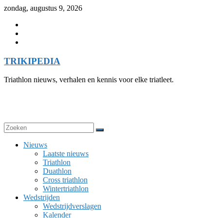
Skip
zondag, augustus 9, 2026
to
content
TRIKIPEDIA
Triathlon nieuws, verhalen en kennis voor elke triatleet.
Nieuws
Laatste nieuws
Triathlon
Duathlon
Cross triathlon
Wintertriathlon
Wedstrijden
Wedstrijdverslagen
Kalender