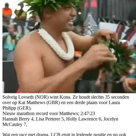
Solveig Lovseth (NOR) wint Kona. Ze houdt slechts 35 seconden
over op Kat Matthews (GBR) en een derde plaats voor Laura
Philipp (GER).
Nieuw marathon record voor Matthews; 2:47:23
Hannah Berry 4, Lisa Perterer 5, Holly Lawrence 6, Jocelyn
McCauley 7,
Wat een race met drama. LCB eruit in leidende positie en nu ook