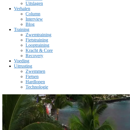
Uitslagen
Verhalen
Column
Interview
Blog
Training
Zwemtraining
Fietstraining
Looptraining
Kracht & Core
Recovery
Voeding
Uitrusting
Zwemmen
Fietsen
Hardlopen
Technologie