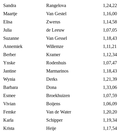
Sandra
Rangelova
1,24,22
Maartje
Van Gestel
1,16,00
Elisa
Zwerus
1,14,58
Julia
de Leeuw
1,07,05
Suzanne
Van Gessel
1,18,43
Annemiek
Willemze
1,11,21
Berber
Kramer
1,12,34
Ynske
Rodenhuis
1,07,47
Jantine
Marmarinos
1,18,43
Wynia
Derks
1,21,39
Barbara
Dona
1,33,06
Esmee
Broekhuizen
1,07,59
Vivian
Boijens
1,06,09
Femke
Van de Water
1,20,20
Karla
Schipper
1,19,34
Krista
Heije
1,17,54