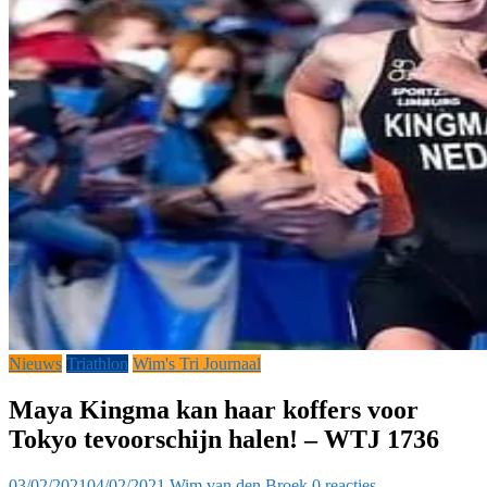
Nieuws
Triathlon
Wim's Tri Journaal
Maya Kingma kan haar koffers voor
Tokyo tevoorschijn halen! – WTJ 1736
03/02/2021
04/02/2021
Wim van den Broek
0 reacties