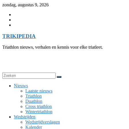
Skip
zondag, augustus 9, 2026
to
content
TRIKIPEDIA
Triathlon nieuws, verhalen en kennis voor elke triatleet.
Nieuws
Laatste nieuws
Triathlon
Duathlon
Cross triathlon
Wintertriathlon
Wedstrijden
Wedstrijdverslagen
Kalender