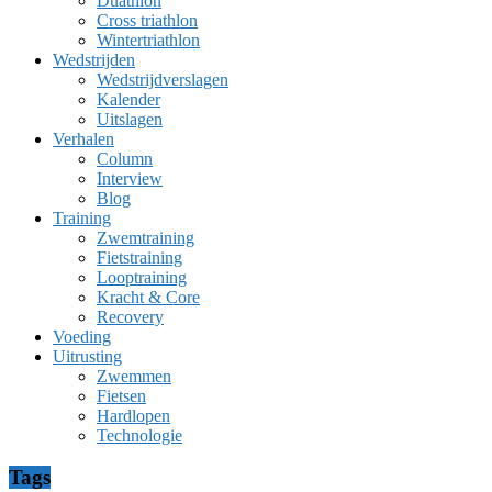
Duathlon
Cross triathlon
Wintertriathlon
Wedstrijden
Wedstrijdverslagen
Kalender
Uitslagen
Verhalen
Column
Interview
Blog
Training
Zwemtraining
Fietstraining
Looptraining
Kracht & Core
Recovery
Voeding
Uitrusting
Zwemmen
Fietsen
Hardlopen
Technologie
Tags