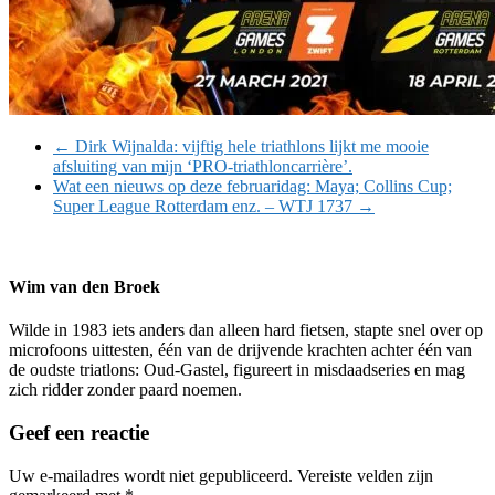
←
Dirk Wijnalda: vijftig hele triathlons lijkt me mooie
afsluiting van mijn ‘PRO-triathloncarrière’.
Wat een nieuws op deze februaridag: Maya; Collins Cup;
Super League Rotterdam enz. – WTJ 1737
→
Wim van den Broek
Wilde in 1983 iets anders dan alleen hard fietsen, stapte snel over op
microfoons uittesten, één van de drijvende krachten achter één van
de oudste triatlons: Oud-Gastel, figureert in misdaadseries en mag
zich ridder zonder paard noemen.
Geef een reactie
Uw e-mailadres wordt niet gepubliceerd.
Vereiste velden zijn