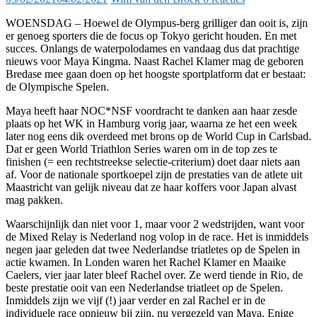
WOENSDAG – Hoewel de Olympus-berg grilliger dan ooit is, zijn
er genoeg sporters die de focus op Tokyo gericht houden. En met
succes. Onlangs de waterpolodames en vandaag dus dat prachtige
nieuws voor Maya Kingma. Naast Rachel Klamer mag de geboren
Bredase mee gaan doen op het hoogste sportplatform dat er bestaat:
de Olympische Spelen.
Maya heeft haar NOC*NSF voordracht te danken aan haar zesde
plaats op het WK in Hamburg vorig jaar, waarna ze het een week
later nog eens dik overdeed met brons op de World Cup in Carlsbad.
Dat er geen World Triathlon Series waren om in de top zes te
finishen (= een rechtstreekse selectie-criterium) doet daar niets aan
af. Voor de nationale sportkoepel zijn de prestaties van de atlete uit
Maastricht van gelijk niveau dat ze haar koffers voor Japan alvast
mag pakken.
Waarschijnlijk dan niet voor 1, maar voor 2 wedstrijden, want voor
de Mixed Relay is Nederland nog volop in de race. Het is inmiddels
negen jaar geleden dat twee Nederlandse triatletes op de Spelen in
actie kwamen. In Londen waren het Rachel Klamer en Maaike
Caelers, vier jaar later bleef Rachel over. Ze werd tiende in Rio, de
beste prestatie ooit van een Nederlandse triatleet op de Spelen.
Inmiddels zijn we vijf (!) jaar verder en zal Rachel er in de
individuele race opnieuw bij zijn, nu vergezeld van Maya. Enige