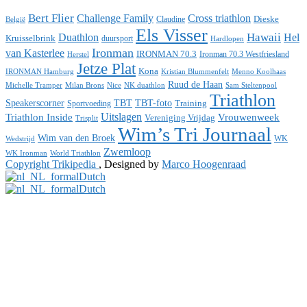
Bert Flier
Challenge Family
Cross triathlon
Dieske
Claudine
België
Els Visser
Duathlon
Hawaii
Hel
Kruisselbrink
duursport
Hardlopen
Ironman
van Kasterlee
IRONMAN 70.3
Ironman 70.3 Westfriesland
Herstel
Jetze Plat
Kona
IRONMAN Hamburg
Menno Koolhaas
Kristian Blummenfelt
Ruud de Haan
Michelle Tramper
Milan Brons
Nice
NK duathlon
Sam Steltenpool
Triathlon
Speakerscorner
TBT
TBT-foto
Training
Sportvoeding
Uitslagen
Triathlon Inside
Vrouwenweek
Vereniging Vrijdag
Trisplit
Wim’s Tri Journaal
Wim van den Broek
WK
Wedstrijd
Zwemloop
WK Ironman
World Triathlon
Copyright Trikipedia
, Designed by
Marco Hoogenraad
Dutch
Dutch