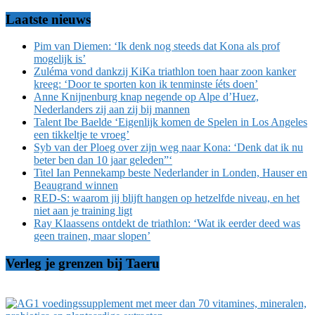
Laatste nieuws
Pim van Diemen: ‘Ik denk nog steeds dat Kona als prof
mogelijk is’
Zuléma vond dankzij KiKa triathlon toen haar zoon kanker
kreeg: ‘Door te sporten kon ik tenminste íéts doen’
Anne Knijnenburg knap negende op Alpe d’Huez,
Nederlanders zij aan zij bij mannen
Talent Ibe Baelde ‘Eigenlijk komen de Spelen in Los Angeles
een tikkeltje te vroeg’
Syb van der Ploeg over zijn weg naar Kona: ‘Denk dat ik nu
beter ben dan 10 jaar geleden”‘
Titel Ian Pennekamp beste Nederlander in Londen, Hauser en
Beaugrand winnen
RED-S: waarom jij blijft hangen op hetzelfde niveau, en het
niet aan je training ligt
Ray Klaassens ontdekt de triathlon: ‘Wat ik eerder deed was
geen trainen, maar slopen’
Verleg je grenzen bij Taeru