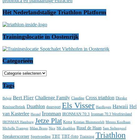
Hét Nederlandstalige Triathlon Platform
Trainingslocatie in Oostenrijk
Categorieën
Categorieën
Tags
Bert Flier
Challenge Family
Cross triathlon
Dieske
Claudine
België
Els Visser
Duathlon
Hawaii
Hel
Kruisselbrink
duursport
Hardlopen
Ironman
van Kasterlee
IRONMAN 70.3
Ironman 70.3 Westfriesland
Herstel
Jetze Plat
Kona
IRONMAN Hamburg
Menno Koolhaas
Kristian Blummenfelt
Ruud de Haan
Michelle Tramper
Milan Brons
Nice
NK duathlon
Sam Steltenpool
Triathlon
Speakerscorner
TBT
TBT-foto
Training
Sportvoeding