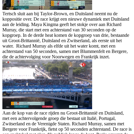
Tertsch sluit aan bij Taylor-Brown, en Duitsland neemt nu de
koppositie over. De race krijgt een nieuwe dynamiek met Duitsland
aan de leiding. Maya Kingma geeft het stokje over aan Richard
Murray, die start met een achterstand van 30 seconden op de
kopgroep. In de derde heat komen de kopgroep van drie, bestaande
uit Groot-Brittannië, Duitsland en Zwitserland, als eerste uit het
water. Richard Murray als elfde uit het water komt, met een
achterstand van 50 seconden, samen met Blummenfelt en Bergere,
die de achtervolging voor Noorwegen en Frankrijk inzet.
Aan de kop van de race rijden nu Groot-Brittannië en Duitsland,
met een achtervolgende groep die bestaat uit Italië, Portugal,
Zwitserland en de Verenigde Staten. Richard Murray, samen met
Bergere voor Frankrijk, fietst op 50 seconden achterstand. De race is