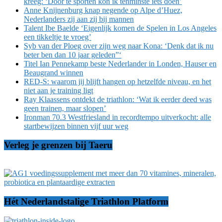
kreeg: ‘Door te sporten kon ik tenminste íéts doen’
Anne Knijnenburg knap negende op Alpe d’Huez,
Nederlanders zij aan zij bij mannen
Talent Ibe Baelde ‘Eigenlijk komen de Spelen in Los Angeles
een tikkeltje te vroeg’
Syb van der Ploeg over zijn weg naar Kona: ‘Denk dat ik nu
beter ben dan 10 jaar geleden”‘
Titel Ian Pennekamp beste Nederlander in Londen, Hauser en
Beaugrand winnen
RED-S: waarom jij blijft hangen op hetzelfde niveau, en het
niet aan je training ligt
Ray Klaassens ontdekt de triathlon: ‘Wat ik eerder deed was
geen trainen, maar slopen’
Ironman 70.3 Westfriesland in recordtempo uitverkocht: alle
startbewijzen binnen vijf uur weg
Verleg je grenzen bij Taeru
Hét Nederlandstalige Triathlon Platform