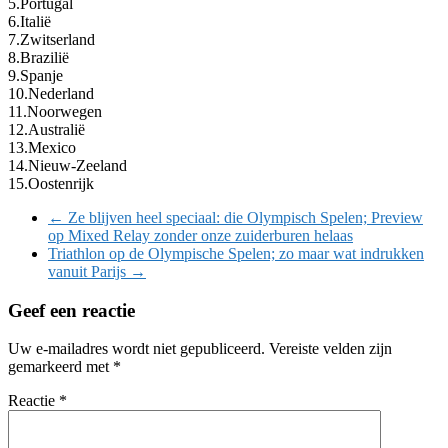
5.Portugal
6.Italië
7.Zwitserland
8.Brazilië
9.Spanje
10.Nederland
11.Noorwegen
12.Australië
13.Mexico
14.Nieuw-Zeeland
15.Oostenrijk
←
Ze blijven heel speciaal: die Olympisch Spelen; Preview
op Mixed Relay zonder onze zuiderburen helaas
Triathlon op de Olympische Spelen; zo maar wat indrukken
vanuit Parijs
→
Geef een reactie
Uw e-mailadres wordt niet gepubliceerd.
Vereiste velden zijn
gemarkeerd met
*
Reactie
*