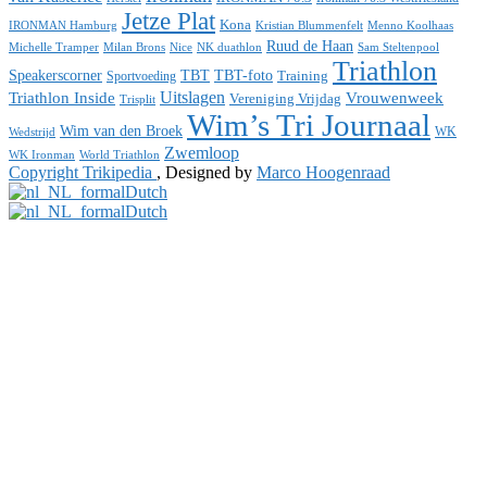
Jetze Plat
Kona
IRONMAN Hamburg
Menno Koolhaas
Kristian Blummenfelt
Ruud de Haan
Michelle Tramper
Milan Brons
Nice
NK duathlon
Sam Steltenpool
Triathlon
Speakerscorner
TBT
TBT-foto
Training
Sportvoeding
Uitslagen
Triathlon Inside
Vrouwenweek
Vereniging Vrijdag
Trisplit
Wim’s Tri Journaal
Wim van den Broek
WK
Wedstrijd
Zwemloop
WK Ironman
World Triathlon
Copyright Trikipedia
, Designed by
Marco Hoogenraad
Dutch
Dutch