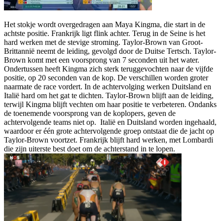
Het stokje wordt overgedragen aan Maya Kingma, die start in de
achtste positie. Frankrijk ligt flink achter. Terug in de Seine is het
hard werken met de stevige stroming. Taylor-Brown van Groot-
Brittannië neemt de leiding, gevolgd door de Duitse Tertsch. Taylor-
Brown komt met een voorsprong van 7 seconden uit het water.
Ondertussen heeft Kingma zich sterk teruggevochten naar de vijfde
positie, op 20 seconden van de kop. De verschillen worden groter
naarmate de race vordert. In de achtervolging werken Duitsland en
Italië hard om het gat te dichten. Taylor-Brown blijft aan de leiding,
terwijl Kingma blijft vechten om haar positie te verbeteren. Ondanks
de toenemende voorsprong van de koplopers, geven de
achtervolgende teams niet op. Italië en Duitsland worden ingehaald,
waardoor er één grote achtervolgende groep ontstaat die de jacht op
Taylor-Brown voortzet. Frankrijk blijft hard werken, met Lombardi
die zijn uiterste best doet om de achterstand in te lopen.