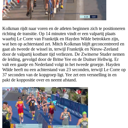
Kolkman rijdt naar voren en de atleten beginnen zich te positioneren
richting de transitie. Op 14 minuten vindt er een valpartij plaats
waarbij Le Corre van Frankrijk en Hayden Wilde betrokken zijn,
wat hen op achterstand zet. Mitch Kolkman blijft geconcentreerd en
gaat als tweede de wissel in, terwijl Frankrijk en Nieuw-Zeeland
door de valpartij kostbare tijd verliezen. De Zwitserse Studer nemen
de leiding, gevolgd door de Britse Yee en de Duitser Hellwig. Er
valt een gaatje en Nederland volgt in het tweede groepje. Hayden
Wilde heeft nu een achterstand van 23 seconden, terwijl Le Corre op
37 seconden van de kopgroep ligt. Yee zet een versnelling in en
pakt de koppositie over en neemt afstand.