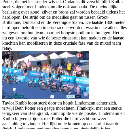
Potter, die net iets sneller wisselt. Ondanks dit verschil blijft Knibb
sterk volgen, met Lindemann die ook aanhaakt. De uiteindelijke
beslissing over goud, zilver en brons zal worden bepaald tijdens het
hardlopen. De strijd om de medailles gaat nu tussen Groot-
Brittannië, Duitsland en de Verenigde Staten. De laatste 1800 meter
hardlopen belooft een intense race te worden, waarin elke atleet alles
zal geven om hun team naar het hoogste podium te brengen. Het is
nu een kwestie van wie de beste eindsprint kan maken en de laatste
krachten kan mobiliseren in deze cruciale fase van de mixed team
relay.
Taylor Knibb loopt sterk door en houdt Lindemann achter zich,
terwijl Beth Potter een gaatje moet laten. Frankrijk, met een sterke
terugkeer van Beaugrand, komt op de vierde positie. Lindemann en
Knibb blijven strijden, met Potter die hard vecht om weer
aansluiting te vinden. Het lijkt nu te komen op een sprint naar de
finish. Lindemann verhoogt het tempo, en uiteindelijk is het