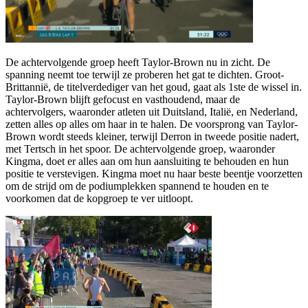
De achtervolgende groep heeft Taylor-Brown nu in zicht. De
spanning neemt toe terwijl ze proberen het gat te dichten. Groot-
Brittannië, de titelverdediger van het goud, gaat als 1ste de wissel in.
Taylor-Brown blijft gefocust en vasthoudend, maar de
achtervolgers, waaronder atleten uit Duitsland, Italië, en Nederland,
zetten alles op alles om haar in te halen. De voorsprong van Taylor-
Brown wordt steeds kleiner, terwijl Derron in tweede positie nadert,
met Tertsch in het spoor. De achtervolgende groep, waaronder
Kingma, doet er alles aan om hun aansluiting te behouden en hun
positie te verstevigen. Kingma moet nu haar beste beentje voorzetten
om de strijd om de podiumplekken spannend te houden en te
voorkomen dat de kopgroep te ver uitloopt.