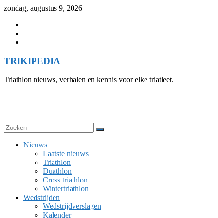
Skip
zondag, augustus 9, 2026
to
content
TRIKIPEDIA
Triathlon nieuws, verhalen en kennis voor elke triatleet.
Nieuws
Laatste nieuws
Triathlon
Duathlon
Cross triathlon
Wintertriathlon
Wedstrijden
Wedstrijdverslagen
Kalender