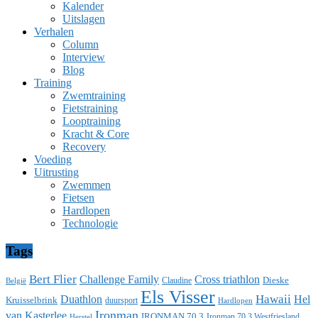
Kalender
Uitslagen
Verhalen
Column
Interview
Blog
Training
Zwemtraining
Fietstraining
Looptraining
Kracht & Core
Recovery
Voeding
Uitrusting
Zwemmen
Fietsen
Hardlopen
Technologie
Tags
Bert Flier
Challenge Family
Cross triathlon
Dieske
Claudine
België
Els Visser
Duathlon
Hawaii
Hel
Kruisselbrink
duursport
Hardlopen
Ironman
van Kasterlee
IRONMAN 70.3
Ironman 70.3 Westfriesland
Herstel