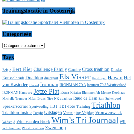
Trainingslocatie in Oostenrijk
Categorieën
Categorieën
Tags
Bert Flier
Challenge Family
Cross triathlon
Dieske
Claudine
België
Els Visser
Duathlon
Hawaii
Hel
Kruisselbrink
duursport
Hardlopen
Ironman
van Kasterlee
IRONMAN 70.3
Ironman 70.3 Westfriesland
Herstel
Jetze Plat
Kona
IRONMAN Hamburg
Menno Koolhaas
Kristian Blummenfelt
Ruud de Haan
Michelle Tramper
Milan Brons
Nice
NK duathlon
Sam Steltenpool
Triathlon
Speakerscorner
TBT
TBT-foto
Training
Sportvoeding
Uitslagen
Triathlon Inside
Vrouwenweek
Vereniging Vrijdag
Trisplit
Wim’s Tri Journaal
Wim van den Broek
WK
Wedstrijd
Zwemloop
WK Ironman
World Triathlon